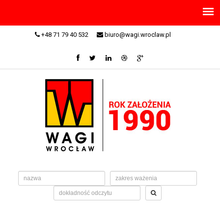
+48 71 79 40 532
biuro@wagi.wroclaw.pl