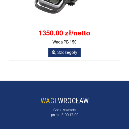
1350.00 zł/netto
Waga PB 150
Szczegóły
WAGI
WROCŁAW
Godz. otwarcia
pn.-pt. 8:00-17:00