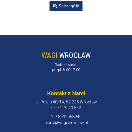
Szczegóły
WAGI
WROCŁAW
Godz. otwarcia
pn.-pt. 8:00-17:00
Kontakt z Nami
ul. Pawia 40/1A, 52-235 Wrocław
tel. 71 79 40 532
NIP 8992068949
biuro@wagi.wroclaw.pl