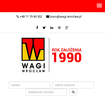
+48 71 79 40 532
biuro@wagi.wroclaw.pl