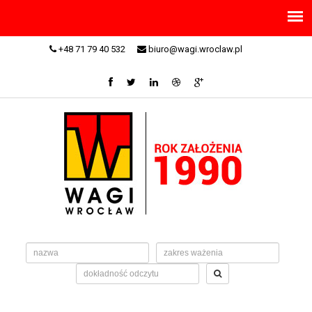
+48 71 79 40 532
biuro@wagi.wroclaw.pl