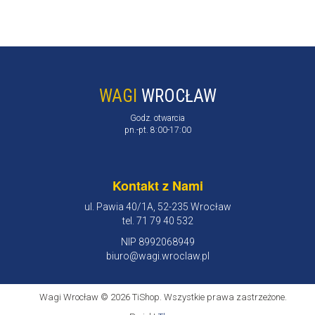
WAGI
WROCŁAW
Godz. otwarcia
pn.-pt. 8:00-17:00
Kontakt z Nami
ul. Pawia 40/1A, 52-235 Wrocław
tel. 71 79 40 532
NIP 8992068949
biuro@wagi.wroclaw.pl
Wagi Wrocław © 2026 TiShop. Wszystkie prawa zastrzeżone.