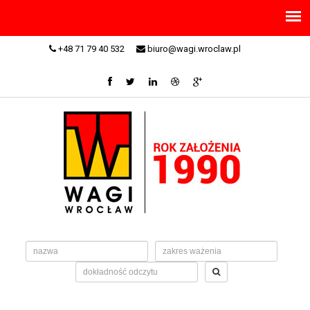
+48 71 79 40 532
biuro@wagi.wroclaw.pl