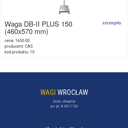
Waga DB-II PLUS 150
szczegóły
(460x570 mm)
cena: 1650.00
producent: CAS
kod produktu: 10
WAGI
WROCŁAW
Godz. otwarcia
pn.-pt. 8:00-17:00