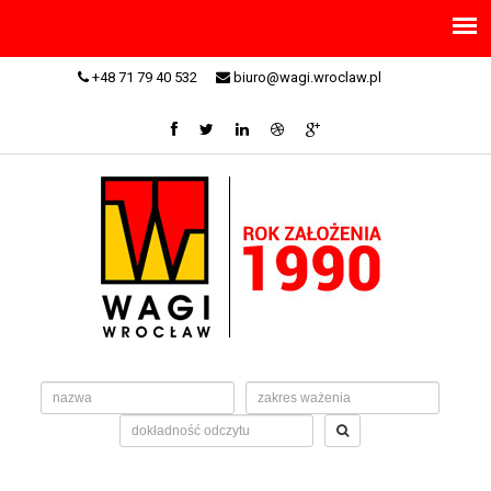
+48 71 79 40 532
biuro@wagi.wroclaw.pl