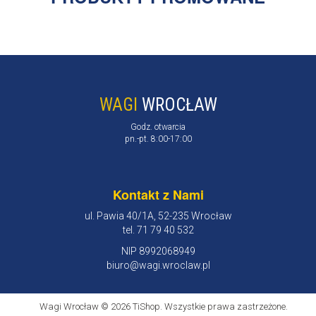
WAGI
WROCŁAW
Godz. otwarcia
pn.-pt. 8:00-17:00
Kontakt z Nami
ul. Pawia 40/1A, 52-235 Wrocław
tel. 71 79 40 532
NIP 8992068949
biuro@wagi.wroclaw.pl
Wagi Wrocław © 2026 TiShop. Wszystkie prawa zastrzeżone.