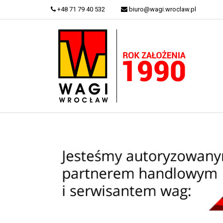
+48 71 79 40 532
biuro@wagi.wroclaw.pl