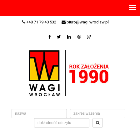
+48 71 79 40 532
biuro@wagi.wroclaw.pl