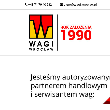
+48 71 79 40 532
biuro@wagi.wroclaw.pl