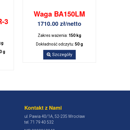
Waga BA150LM
R-3
1710.00 zł/netto
Zakres ważenia:
150 kg
kg
Dokładność odczytu:
50 g
0 g
Szczegóły
Kontakt z Nami
ul. Pawia 40/1A, 52-235 Wrocław
tel. 71 79 40 532