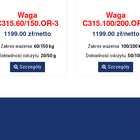
Waga
Waga
C315.60/150.OR-3
C315.100/200.O
1199.00 zł/netto
1199.00 zł/netto
Zakres ważenia:
60/150 kg
Zakres ważenia:
100/200 
Dokładność odczytu:
20/50 g
Dokładność odczytu:
50/10
Szczegóły
Szczegóły