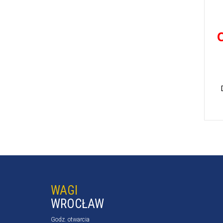
WAGI
WROCŁAW
Godz. otwarcia