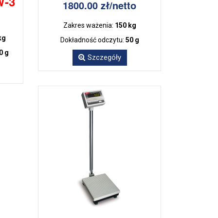
W-3
1800.00 zł/netto
Zakres ważenia:
150 kg
kg
Dokładność odczytu:
50 g
0 g
Szczegóły