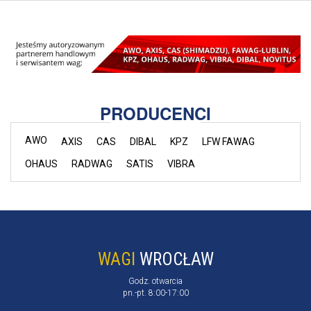
PRODUCENCI
AWO
AXIS
CAS
DIBAL
KPZ
LFW FAWAG
OHAUS
RADWAG
SATIS
VIBRA
WAGI
WROCŁAW
Godz. otwarcia
pn.-pt. 8:00-17:00