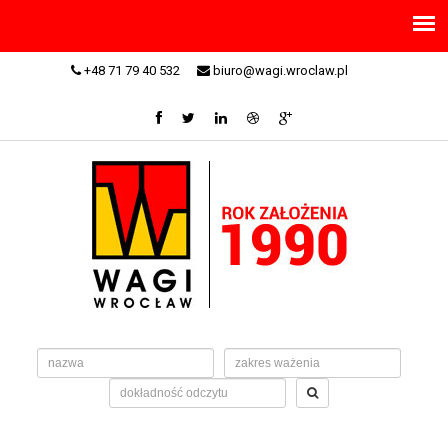
+48 71 79 40 532
biuro@wagi.wroclaw.pl