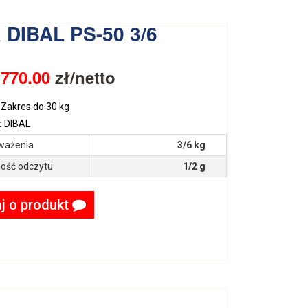
 DIBAL PS-50 3/6
:
770.00
zł/netto
Zakres do 30 kg
:
DIBAL
ważenia
3/6 kg
ość odczytu
1/2 g
j o produkt