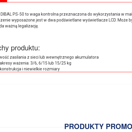
DIBAL PS-50 to waga kontrolna przeznaczona do wykorzystania w mał
zenie wyposażone jest w dwa podświetlane wyświetlacze LCD. Może by
da ważną legalizację.
hy produktu:
wość zasilania z sieci lub wewnętrznego akumulatora
zakresy ważenia: 3/6, 6/15 lub 15/25 kg
konstrukcja i niewielkie rozmiary
PRODUKTY PROM