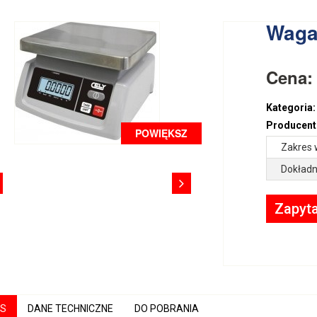
Waga
Cena
Kategoria:
Producent
POWIĘKSZ
Zakres 
Dokładn
Zapyta
IS
DANE TECHNICZNE
DO POBRANIA