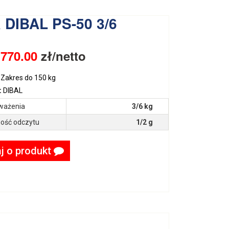
 DIBAL PS-50 3/6
:
770.00
zł/netto
Zakres do 150 kg
:
DIBAL
ważenia
3/6 kg
ość odczytu
1/2 g
j o produkt