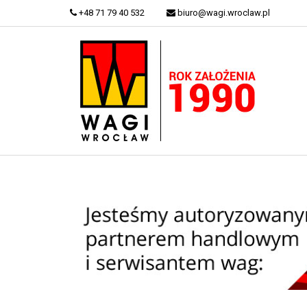
+48 71 79 40 532
biuro@wagi.wroclaw.pl