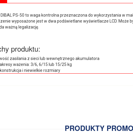
DIBAL PS-50 to waga kontrolna przeznaczona do wykorzystania w mał
zenie wyposażone jest w dwa podświetlane wyświetlacze LCD. Może by
da ważną legalizację.
hy produktu:
wość zasilania z sieci lub wewnętrznego akumulatora
zakresy ważenia: 3/6, 6/15 lub 15/25 kg
konstrukcja i niewielkie rozmiary
PRODUKTY PROM