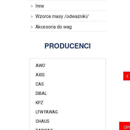
Inne
Wzorce masy /odważniki/
Akcesoria do wag
PRODUCENCI
AWO
AXIS
CAS
DIBAL
KPZ
LFW FAWAG
OHAUS
OP