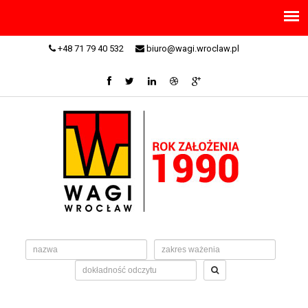
+48 71 79 40 532
biuro@wagi.wroclaw.pl