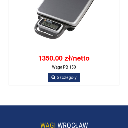
1350.00 zł/netto
Waga PB 150
Szczegóły
WAGI
WROCŁAW