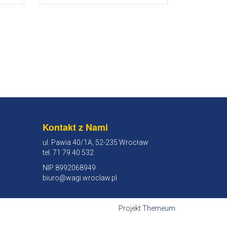
Kontakt z Nami
ul. Pawia 40/1A, 52-235 Wrocław
tel. 71 79 40 532
NIP 8992068949
biuro@wagi.wroclaw.pl
Projekt
Themeum