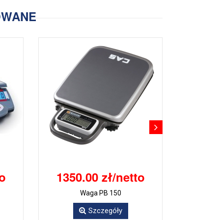
OWANE
to
1350.00 zł/netto
Waga PB 150
Szczegóły