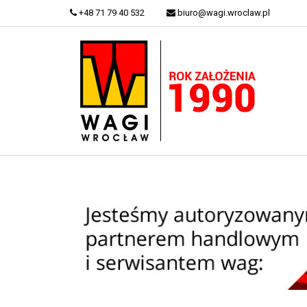
+48 71 79 40 532
biuro@wagi.wroclaw.pl