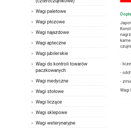
(czteroczujnikowe)
Wagi paletowe
Dopła
Wagi płozowe
Japoń
Konst
Wagi najazdowe
nagrz
kamer
Wagi apteczne
czujn
Wagi jubilerskie
Wagi
Wagi do kontroli towarów
- licz
paczkowanych
- odc
Wagi medyczne
- zmi
Wagi 
Wagi stołowe
Wagi liczące
Wagi sklepowe
Wagi weterynaryjne