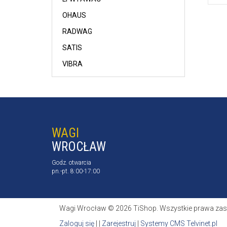
OHAUS
RADWAG
SATIS
VIBRA
WAGI
WROCŁAW
Godz. otwarcia
pn.-pt. 8:00-17:00
Wagi Wrocław © 2026 TiShop. Wszystkie prawa zas
Zaloguj się
| |
Zarejestruj
|
Systemy CMS Telvinet.pl