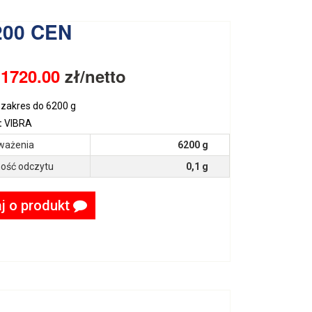
200 CEN
:
1720.00
zł/netto
zakres do 6200 g
:
VIBRA
ważenia
6200 g
ość odczytu
0,1 g
j o produkt