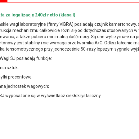
ta za legalizację 240zł netto (klasa I)
skie wagi laboratoryjne (firmy VIBRA) posiadają czujnik kamertonowy, d
rukcja mechanizmu całkowicie różni się od dotychczas stosowanych w 
ewania, a także pobiera minimalną ilość mocy. Są one wytrzymałe na p
tonowy jest stabilny i nie wymaga przetwornika A/C. Odkształcenie mat
ika tensometrycznego przy jednocześnie 50-razy lepszym sygnale wyj
 SJ posiadają funkcje:
enia sztuk;
hyłki procentowe;
ana jednostek wagowych;
SJ wyposażone są w wyświetlacz ciekłokrystaliczny.