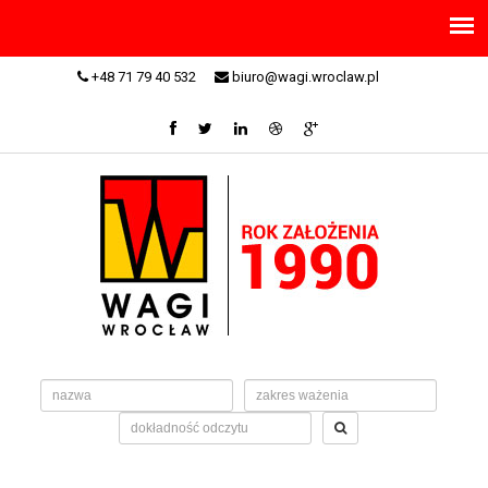
+48 71 79 40 532
biuro@wagi.wroclaw.pl