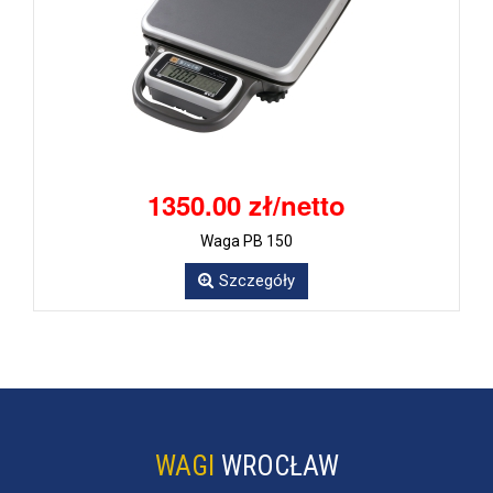
1350.00 zł/netto
Waga PB 150
Szczegóły
WAGI
WROCŁAW