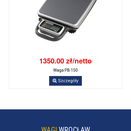
1350.00 zł/netto
Waga PB 150
Szczegóły
WAGI
WROCŁAW