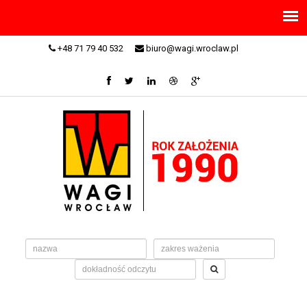
+48 71 79 40 532
biuro@wagi.wroclaw.pl