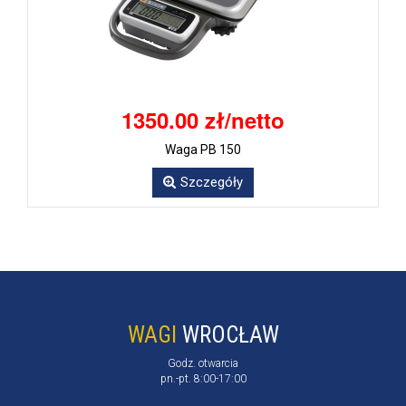
1350.00 zł/netto
Waga PB 150
Szczegóły
WAGI
WROCŁAW
Godz. otwarcia
pn.-pt. 8:00-17:00