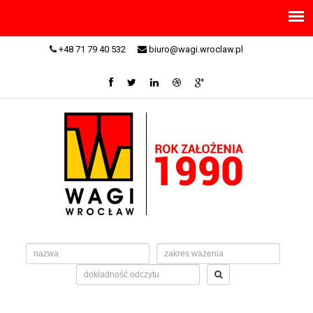
+48 71 79 40 532
biuro@wagi.wroclaw.pl