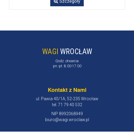
Szczegóły
WAGI
WROCŁAW
Godz. otwarcia
pn.-pt. 8:00-17:00
Kontakt z Nami
ul. Pawia 40/1A, 52-235 Wrocław
tel. 71 79 40 532
NIP 8992068949
biuro@wagi.wroclaw.pl