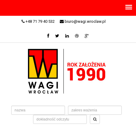
+48 71 79 40 532
biuro@wagi.wroclaw.pl