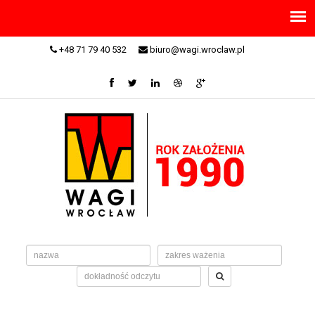
+48 71 79 40 532
biuro@wagi.wroclaw.pl