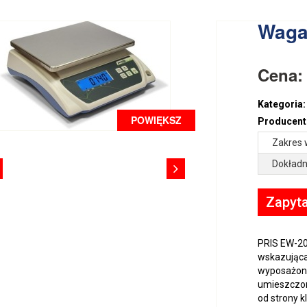
Waga
Cena
Kategoria:
POWIĘKSZ
Producent
Zakres 
Dokładn
Zapyta
PRIS EW-20
wskazująca
wyposażona
umieszczone
od strony k