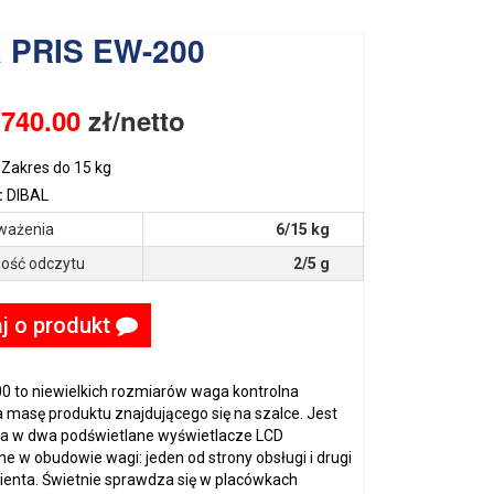
 PRIS EW-200
:
740.00
zł/netto
Zakres do 15 kg
:
DIBAL
ważenia
6/15 kg
ość odczytu
2/5 g
j o produkt
0 to niewielkich rozmiarów waga kontrolna
 masę produktu znajdującego się na szalce. Jest
 w dwa podświetlane wyświetlacze LCD
 w obudowie wagi: jeden od strony obsługi i drugi
lienta. Świetnie sprawdza się w placówkach