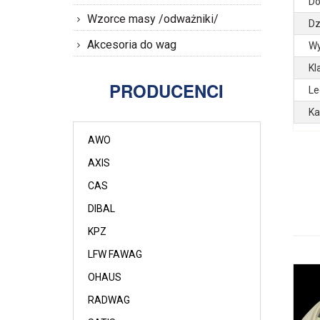
Do
Wzorce masy /odważniki/
Dz
Akcesoria do wag
Wy
Kl
PRODUCENCI
Le
Ka
AWO
AXIS
CAS
DIBAL
KPZ
LFW FAWAG
OHAUS
RADWAG