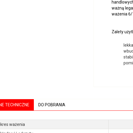
handlowych 
ważną legal
ważenia 6/
Zalety uży
lekk
wbud
stabi
pomi
NE TECHNICZNE
DO POBRANIA
kres ważenia