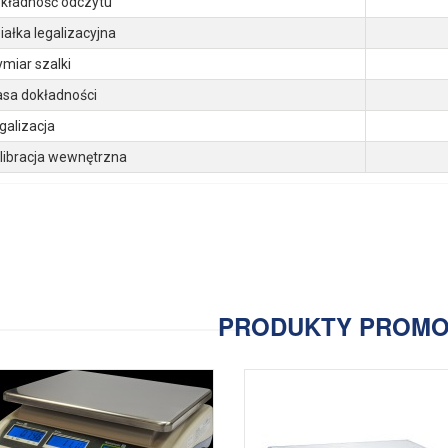
kładność odczytu
iałka legalizacyjna
miar szalki
asa dokładności
galizacja
libracja wewnętrzna
PRODUKTY PROM