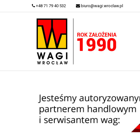
+48 71 79 40 532
biuro@wagi.wroclaw.pl