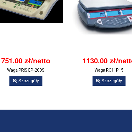
751.00 zł/netto
1130.00 zł/net
Waga PRIS EP-200S
Waga RC11P15
Szczegóły
Szczegóły