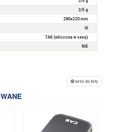
2/5 g
2/5 g
280x220 mm
III
TAK (wliczona w cenę)
NIE
wróć do listy
OWANE