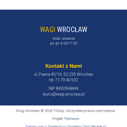
WAGI
WROCŁAW
Godz. otwarcia
pn.-pt. 8:00-17:00
Kontakt z Nami
ul. Pawia 40/1A, 52-235 Wrocław
tel. 71 79 40 532
NIP 8992068949
biuro@wagi.wroclaw.pl
Wagi Wrocław © 2026 TiShop. Wszystkie prawa zastrzeżone.
Projekt
Themeum
Zaloguj się
| |
Zarejestruj
|
Systemy CMS Telvinet.pl