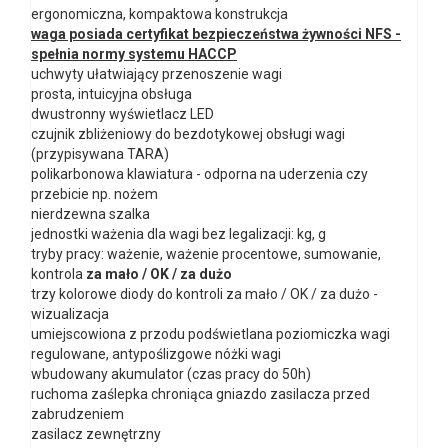
ergonomiczna, kompaktowa konstrukcja
waga posiada certyfikat bezpieczeństwa żywności NFS -
spełnia normy systemu HACCP
uchwyty ułatwiający przenoszenie wagi
prosta, intuicyjna obsługa
dwustronny wyświetlacz LED
czujnik zbliżeniowy do bezdotykowej obsługi wagi
(przypisywana TARA)
polikarbonowa klawiatura - odporna na uderzenia czy
przebicie np. nożem
nierdzewna szalka
jednostki ważenia dla wagi bez legalizacji: kg, g
tryby pracy: ważenie, ważenie procentowe, sumowanie,
kontrola
za mało / OK / za dużo
trzy kolorowe diody do kontroli za mało / OK / za dużo -
wizualizacja
umiejscowiona z przodu podświetlana poziomiczka wagi
regulowane, antypoślizgowe nóżki wagi
wbudowany akumulator (czas pracy do 50h)
ruchoma zaślepka chroniąca gniazdo zasilacza przed
zabrudzeniem
zasilacz zewnętrzny