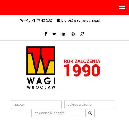
+48 71 79 40 532
biuro@wagi.wroclaw.pl