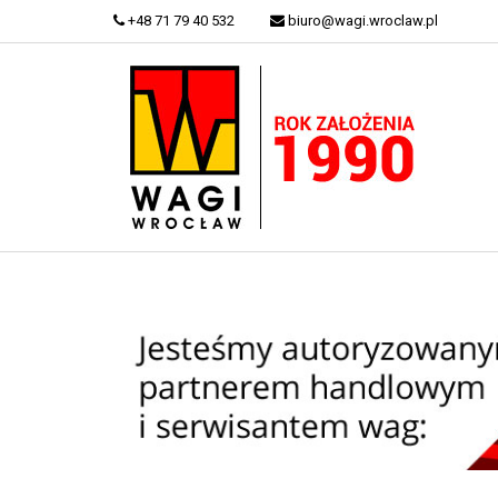
+48 71 79 40 532
biuro@wagi.wroclaw.pl