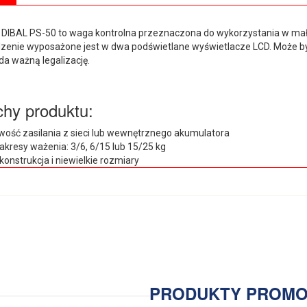
DIBAL PS-50 to waga kontrolna przeznaczona do wykorzystania w mał
zenie wyposażone jest w dwa podświetlane wyświetlacze LCD. Może by
da ważną legalizację.
hy produktu:
wość zasilania z sieci lub wewnętrznego akumulatora
zakresy ważenia: 3/6, 6/15 lub 15/25 kg
konstrukcja i niewielkie rozmiary
PRODUKTY PROM