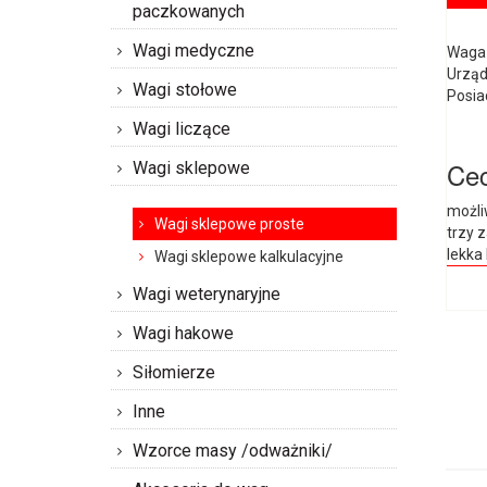
paczkowanych
Wagi medyczne
Waga 
Urząd
Wagi stołowe
Posia
Wagi liczące
Cec
Wagi sklepowe
możli
Wagi sklepowe proste
trzy 
lekka 
Wagi sklepowe kalkulacyjne
Wagi weterynaryjne
Wagi hakowe
Siłomierze
Inne
Wzorce masy /odważniki/