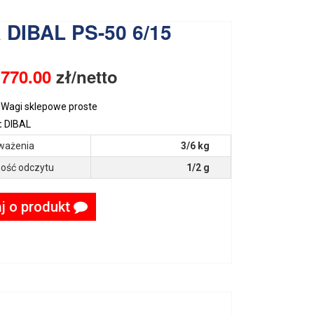
 DIBAL PS-50 6/15
:
770.00
zł/netto
Wagi sklepowe proste
:
DIBAL
ważenia
3/6 kg
ość odczytu
1/2 g
j o produkt