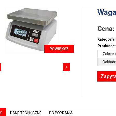
Waga
Cena
Kategoria:
Producent
POWIĘKSZ
Zakres 
Dokładn
Zapyta
IS
DANE TECHNICZNE
DO POBRANIA