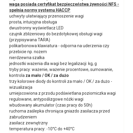
waga posiada certyfikat bezpieczeństwa żywności NFS -
spełnia normy systemu HACCP
uchwyty ułatwiający przenoszenie wagi
prosta, intuicyjna obsługa
dwustronny wyświetlacz LED
czujnik zbliżeniowy do bezdotykowej obsługi wagi
(przypisywana TARA)
polikarbonowa klawiatura - odporna na uderzenia czy
przebicie np. nożem
nierdzewna szalka
jednostki ważenia dla wagi bez legalizacji: kg, g
tryby pracy: ważenie, ważenie procentowe, sumowanie,
kontrola
za mało / OK / za dużo
trzy kolorowe diody do kontroli za mało / OK / za dużo -
wizualizacja
umiejscowiona z przodu podświetlana poziomiczka wagi
regulowane, antypoślizgowe nóżki wagi
wbudowany akumulator (czas pracy do 50h)
ruchoma zaślepka chroniąca gniazdo zasilacza przed
zabrudzeniem
zasilacz zewnętrzny
temperatura pracy: -10°C do +40°C