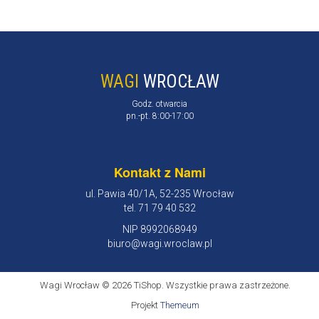
WAGI
WROCŁAW
Godz. otwarcia
pn.-pt. 8:00-17:00
Kontakt z Nami
ul. Pawia 40/1A, 52-235 Wrocław
tel. 71 79 40 532
NIP 8992068949
biuro@wagi.wroclaw.pl
Wagi Wrocław © 2026 TiShop. Wszystkie prawa zastrzeżone.
Projekt
Themeum