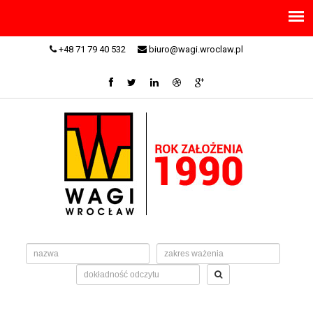
+48 71 79 40 532
biuro@wagi.wroclaw.pl