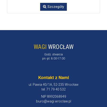
Szczegóły
WAGI
WROCŁAW
Godz. otwarcia
pn.-pt. 8:00-17:00
Kontakt z Nami
ul. Pawia 40/1A, 52-235 Wrocław
tel. 71 79 40 532
NIP 8992068949
biuro@wagi.wroclaw.pl