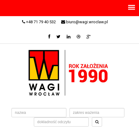
+48 71 79 40 532
biuro@wagi.wroclaw.pl