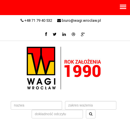
+48 71 79 40 532
biuro@wagi.wroclaw.pl