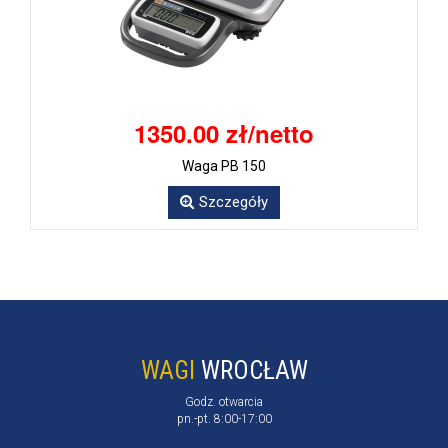
1350.00 zł/netto
Waga PB 150
Szczegóły
WAGI
WROCŁAW
Godz. otwarcia
pn.-pt. 8:00-17:00