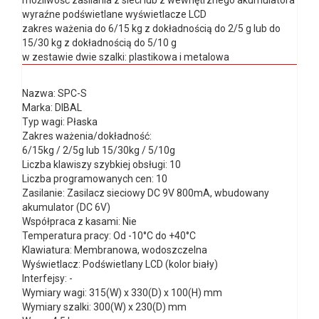
wyraźne podświetlane wyświetlacze LCD
zakres ważenia do 6/15 kg z dokładnością do 2/5 g lub do
15/30 kg z dokładnością do 5/10 g
w zestawie dwie szalki: plastikowa i metalowa
Nazwa: SPC-S
Marka: DIBAL
Typ wagi: Płaska
Zakres ważenia/dokładność:
6/15kg / 2/5g lub 15/30kg / 5/10g
Liczba klawiszy szybkiej obsługi: 10
Liczba programowanych cen: 10
Zasilanie: Zasilacz sieciowy DC 9V 800mA, wbudowany
akumulator (DC 6V)
Współpraca z kasami: Nie
Temperatura pracy: Od -10°C do +40°C
Klawiatura: Membranowa, wodoszczelna
Wyświetlacz: Podświetlany LCD (kolor biały)
Interfejsy: -
Wymiary wagi: 315(W) x 330(D) x 100(H) mm
Wymiary szalki: 300(W) x 230(D) mm