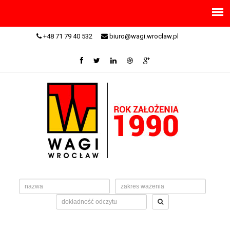
+48 71 79 40 532
biuro@wagi.wroclaw.pl