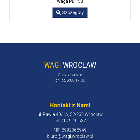
Waga PB 150
Szczegóły
WAGI
WROCŁAW
Godz. otwarcia
pn.-pt. 8:00-17:00
Kontakt z Nami
ul. Pawia 40/1A, 52-235 Wrocław
tel. 71 79 40 532
NIP 8992068949
biuro@wagi.wroclaw.pl