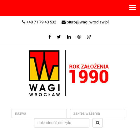
+48 71 79 40 532
biuro@wagi.wroclaw.pl