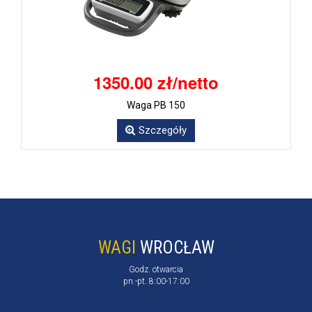
1350.00 zł/netto
Waga PB 150
Szczegóły
WAGI
WROCŁAW
Godz. otwarcia
pn.-pt. 8:00-17:00