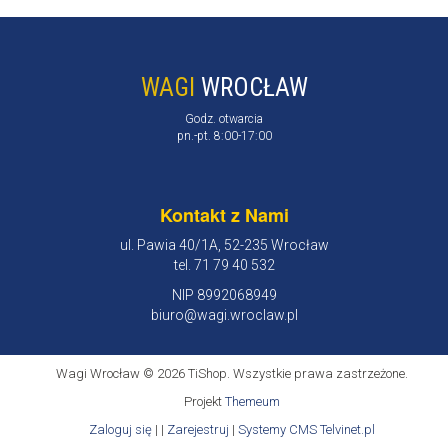
WAGI
WROCŁAW
Godz. otwarcia
pn.-pt. 8:00-17:00
Kontakt z Nami
ul. Pawia 40/1A, 52-235 Wrocław
tel. 71 79 40 532
NIP 8992068949
biuro@wagi.wroclaw.pl
Wagi Wrocław © 2026 TiShop. Wszystkie prawa zastrzeżone.
Projekt
Themeum
Zaloguj się
| |
Zarejestruj
|
Systemy CMS Telvinet.pl