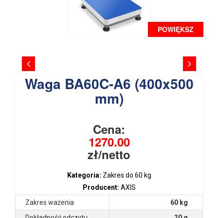
POWIĘKSZ
Waga BA60C-A6 (400x500
mm)
Cena:
1270.00
zł/netto
Kategoria:
Zakres do 60 kg
Producent:
AXIS
Zakres ważenia
60 kg
Dokładność odczytu
20 g