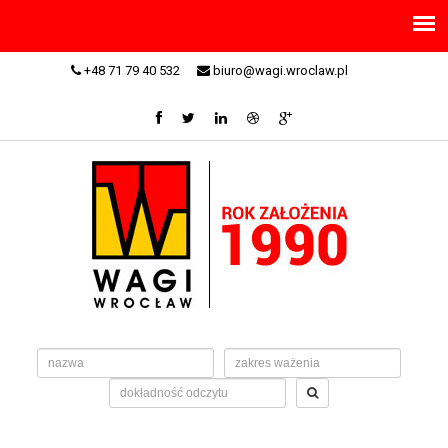
+48 71 79 40 532
biuro@wagi.wroclaw.pl