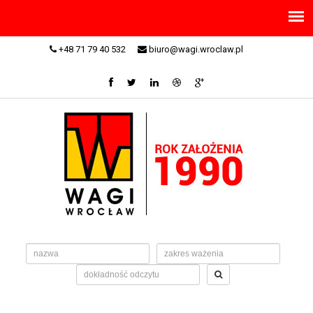
+48 71 79 40 532
biuro@wagi.wroclaw.pl