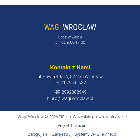
WAGI
WROCŁAW
Godz. otwarcia
pn.-pt. 8:00-17:00
Kontakt z Nami
ul. Pawia 40/1A, 52-235 Wrocław
tel. 71 79 40 532
NIP 8992068949
biuro@wagi.wroclaw.pl
Wagi Wrocław © 2026 TiShop. Wszystkie prawa zastrzeżone.
Projekt
Themeum
Zaloguj się
| |
Zarejestruj
|
Systemy CMS Telvinet.pl