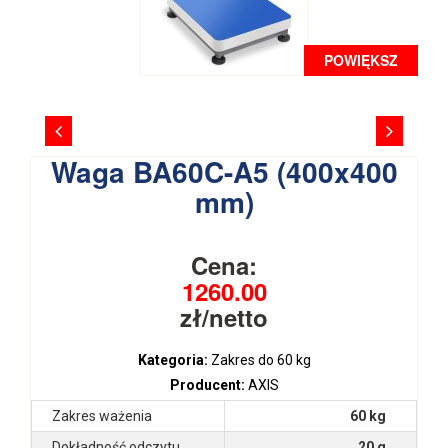
POWIĘKSZ
Waga BA60C-A5 (400x400
mm)
Cena:
1260.00
zł/netto
Kategoria:
Zakres do 60 kg
Producent:
AXIS
Zakres ważenia
60 kg
Dokładność odczytu
20 g