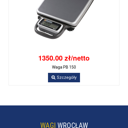
1350.00 zł/netto
Waga PB 150
Szczegóły
WAGI
WROCŁAW