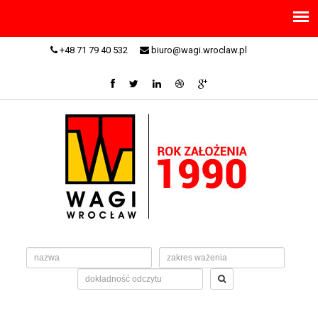
+48 71 79 40 532
biuro@wagi.wroclaw.pl