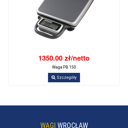
1350.00 zł/netto
Waga PB 150
Szczegóły
WAGI
WROCŁAW