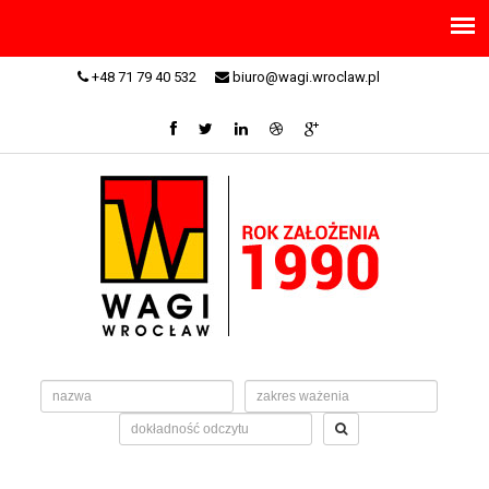
+48 71 79 40 532
biuro@wagi.wroclaw.pl