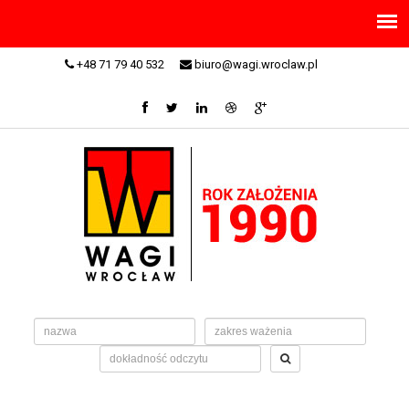
+48 71 79 40 532
biuro@wagi.wroclaw.pl