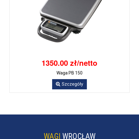
1350.00 zł/netto
Waga PB 150
Szczegóły
WAGI
WROCŁAW