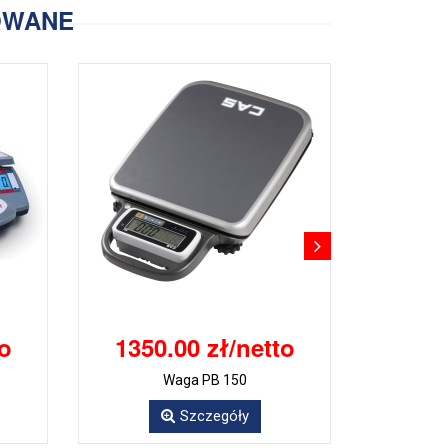
OWANE
to
1350.00 zł/netto
Waga PB 150
Szczegóły