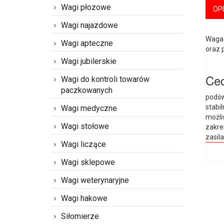
Wagi płozowe
OP
Wagi najazdowe
Waga 
Wagi apteczne
oraz 
Wagi jubilerskie
Cec
Wagi do kontroli towarów
paczkowanych
podśw
stabi
Wagi medyczne
możli
Wagi stołowe
zakre
zasil
Wagi liczące
Wagi sklepowe
Wagi weterynaryjne
Wagi hakowe
Siłomierze