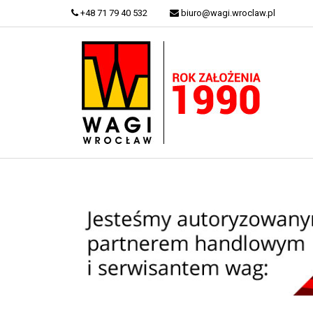
+48 71 79 40 532
biuro@wagi.wroclaw.pl