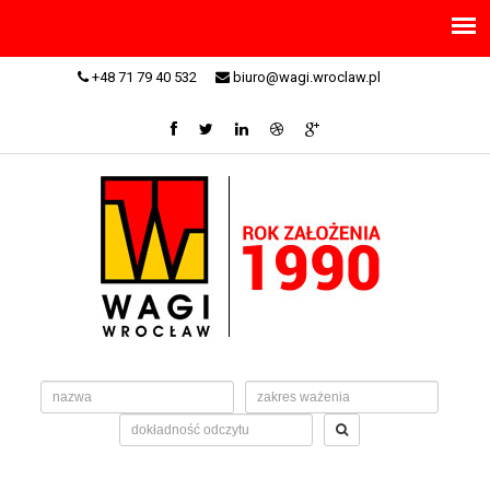
+48 71 79 40 532
biuro@wagi.wroclaw.pl