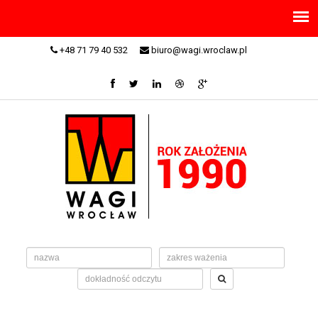
+48 71 79 40 532
biuro@wagi.wroclaw.pl