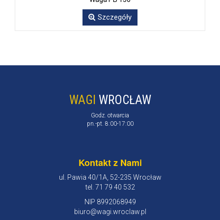
Szczegóły
WAGI
WROCŁAW
Godz. otwarcia
pn.-pt. 8:00-17:00
Kontakt z Nami
ul. Pawia 40/1A, 52-235 Wrocław
tel. 71 79 40 532
NIP 8992068949
biuro@wagi.wroclaw.pl