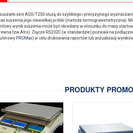
uszarki serii AGS/T250 służą do szybkiego i precyzyjnego wyznaczani
as suszenia jego niewielkiej próbki (metoda termograwimetryczna). 
ntowy wynik suszenia może być określany w stosunku do masy startow
drewna tzw Atro). Złącze RS232C (w standardzie) pozwala na podłącz
uterowy
PROMas
) w celu drukowania raportów lub wizualizacji wynik
PRODUKTY PROM