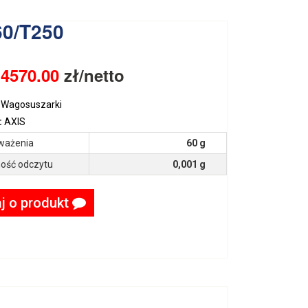
0/T250
:
4570.00
zł/netto
Wagosuszarki
:
AXIS
ważenia
60 g
ość odczytu
0,001 g
j o produkt