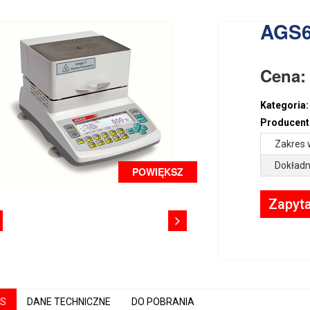
AGS6
Cena
Kategoria:
Producent
Zakres 
Dokładn
POWIĘKSZ
Zapyta
IS
DANE TECHNICZNE
DO POBRANIA