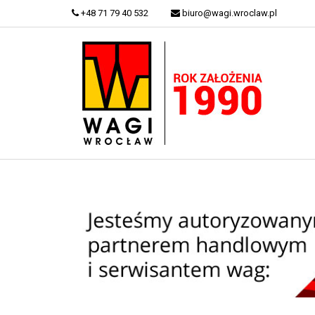
+48 71 79 40 532
biuro@wagi.wroclaw.pl