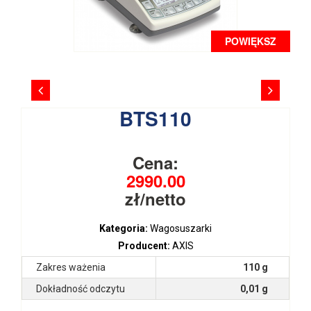
POWIĘKSZ
BTS110
Cena:
2990.00
zł/netto
Kategoria:
Wagosuszarki
Producent:
AXIS
Zakres ważenia
110 g
Dokładność odczytu
0,01 g