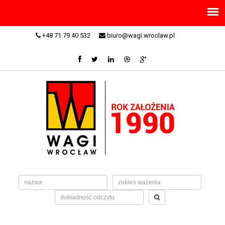
+48 71 79 40 532
biuro@wagi.wroclaw.pl