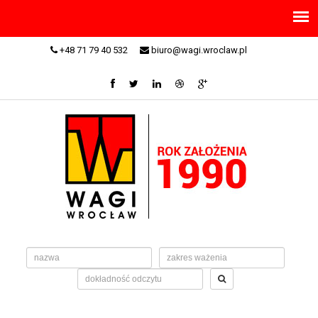
+48 71 79 40 532
biuro@wagi.wroclaw.pl