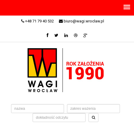
+48 71 79 40 532
biuro@wagi.wroclaw.pl