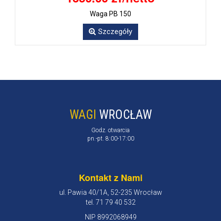
Waga PB 150
Szczegóły
WAGI
WROCŁAW
Godz. otwarcia
pn.-pt. 8:00-17:00
Kontakt z Nami
ul. Pawia 40/1A, 52-235 Wrocław
tel. 71 79 40 532
NIP 8992068949