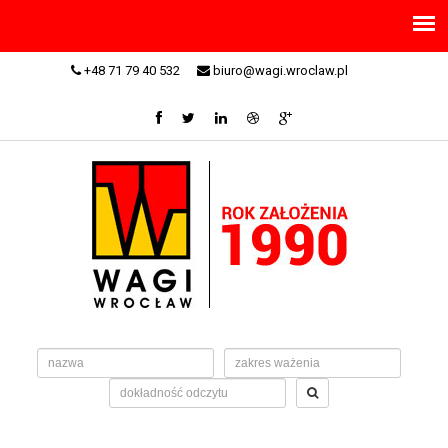
+48 71 79 40 532
biuro@wagi.wroclaw.pl