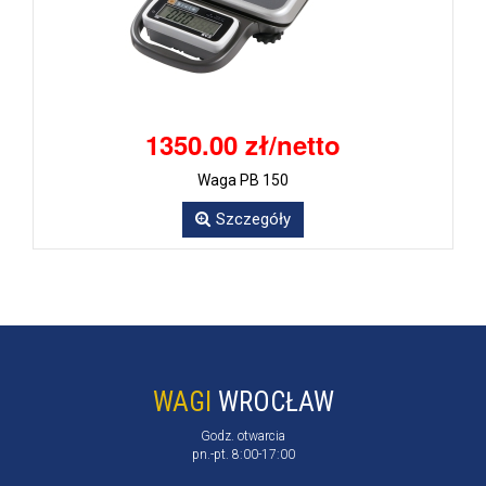
1350.00 zł/netto
Waga PB 150
Szczegóły
WAGI
WROCŁAW
Godz. otwarcia
pn.-pt. 8:00-17:00