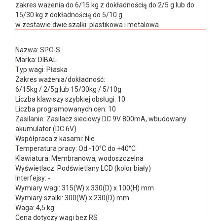
zakres ważenia do 6/15 kg z dokładnością do 2/5 g lub do
15/30 kg z dokładnością do 5/10 g
w zestawie dwie szalki: plastikowa i metalowa
Nazwa: SPC-S
Marka: DIBAL
Typ wagi: Płaska
Zakres ważenia/dokładność:
6/15kg / 2/5g lub 15/30kg / 5/10g
Liczba klawiszy szybkiej obsługi: 10
Liczba programowanych cen: 10
Zasilanie: Zasilacz sieciowy DC 9V 800mA, wbudowany
akumulator (DC 6V)
Współpraca z kasami: Nie
Temperatura pracy: Od -10°C do +40°C
Klawiatura: Membranowa, wodoszczelna
Wyświetlacz: Podświetlany LCD (kolor biały)
Interfejsy: -
Wymiary wagi: 315(W) x 330(D) x 100(H) mm
Wymiary szalki: 300(W) x 230(D) mm
Waga: 4,5 kg
Cena dotyczy wagi bez RS