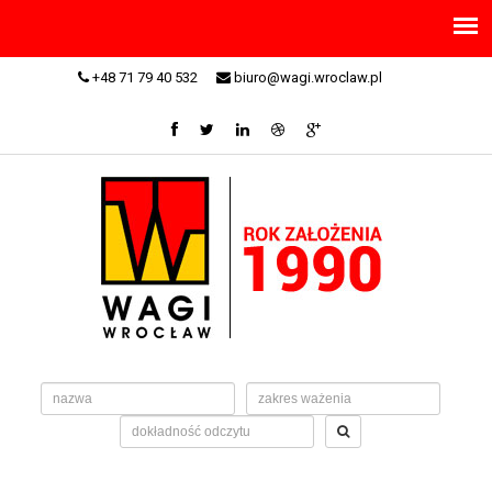
+48 71 79 40 532
biuro@wagi.wroclaw.pl