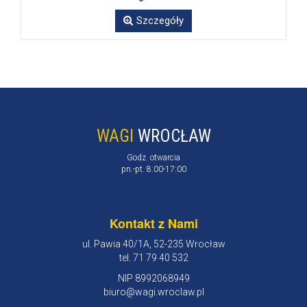
Szczegóły
WAGI
WROCŁAW
Godz. otwarcia
pn.-pt. 8:00-17:00
Kontakt z Nami
ul. Pawia 40/1A, 52-235 Wrocław
tel. 71 79 40 532
NIP 8992068949
biuro@wagi.wroclaw.pl