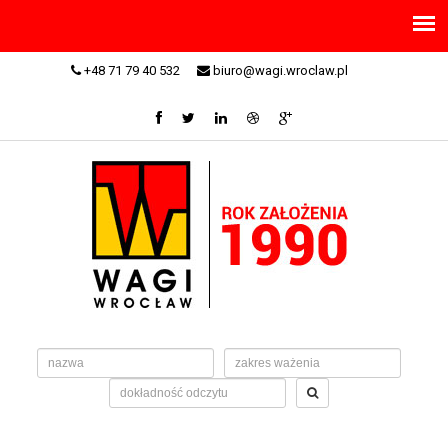
+48 71 79 40 532
biuro@wagi.wroclaw.pl