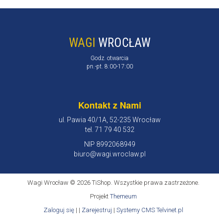
WAGI
WROCŁAW
Godz. otwarcia
pn.-pt. 8:00-17:00
Kontakt z Nami
ul. Pawia 40/1A, 52-235 Wrocław
tel. 71 79 40 532
NIP 8992068949
biuro@wagi.wroclaw.pl
Wagi Wrocław © 2026 TiShop. Wszystkie prawa zastrzeżone.
Projekt
Themeum
Zaloguj się
| |
Zarejestruj
|
Systemy CMS Telvinet.pl