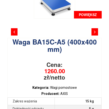
POWIĘKSZ
Waga BA15C-A5 (400x400
mm)
Cena:
1260.00
zł/netto
Kategoria:
Wagi pomostowe
Producent:
AXIS
Zakres ważenia
15 kg
Dokładność odczytu
5 g