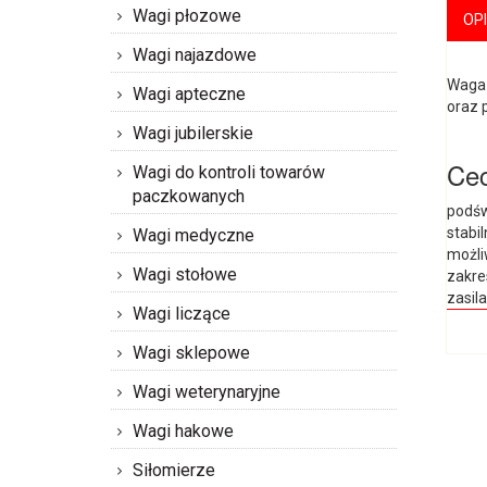
Wagi płozowe
OP
Wagi najazdowe
Waga 
Wagi apteczne
oraz 
Wagi jubilerskie
Cec
Wagi do kontroli towarów
paczkowanych
podśw
stabi
Wagi medyczne
możli
Wagi stołowe
zakre
zasil
Wagi liczące
Wagi sklepowe
Wagi weterynaryjne
Wagi hakowe
Siłomierze