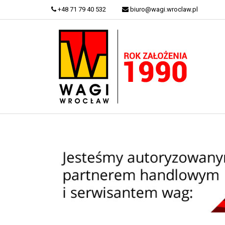
+48 71 79 40 532
biuro@wagi.wroclaw.pl