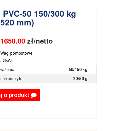
 PVC-50 150/300 kg
x520 mm)
:
1650.00
zł/netto
Wagi pomostowe
:
DIBAL
ważenia
60/150 kg
ość odczytu
20/50 g
j o produkt