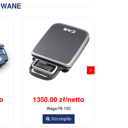
OWANE
to
1350.00 zł/netto
Waga PB 150
Szczegóły