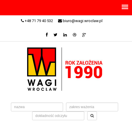
+48 71 79 40 532
biuro@wagi.wroclaw.pl