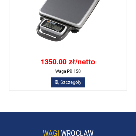
1350.00 zł/netto
Waga PB 150
Szczegóły
WAGI
WROCŁAW