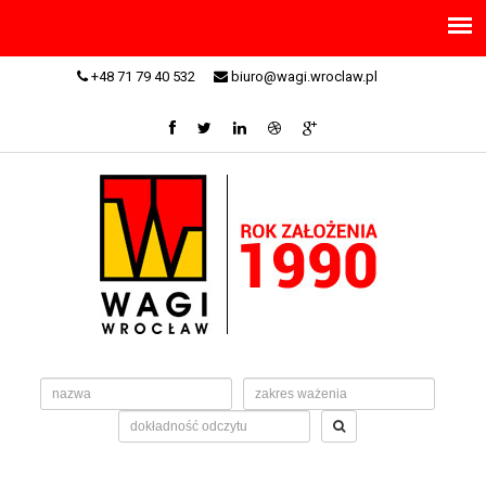
+48 71 79 40 532
biuro@wagi.wroclaw.pl