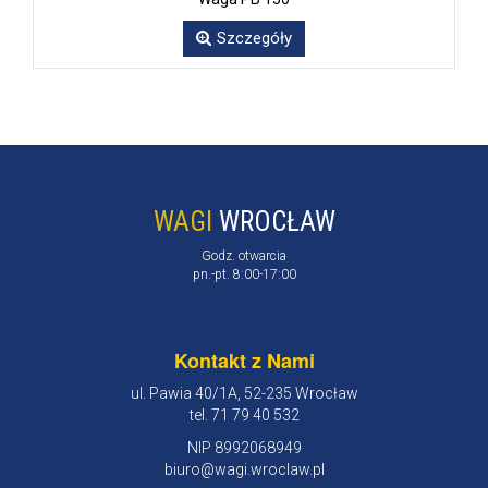
Szczegóły
WAGI
WROCŁAW
Godz. otwarcia
pn.-pt. 8:00-17:00
Kontakt z Nami
ul. Pawia 40/1A, 52-235 Wrocław
tel. 71 79 40 532
NIP 8992068949
biuro@wagi.wroclaw.pl