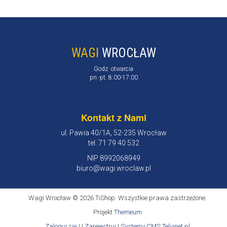
WAGI
WROCŁAW
Godz. otwarcia
pn.-pt. 8:00-17:00
Kontakt z Nami
ul. Pawia 40/1A, 52-235 Wrocław
tel. 71 79 40 532
NIP 8992068949
biuro@wagi.wroclaw.pl
Wagi Wrocław © 2026 TiShop. Wszystkie prawa zastrzeżone.
Projekt
Themeum
Zaloguj się
| |
Zarejestruj
|
Systemy CMS Telvinet.pl