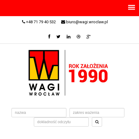
+48 71 79 40 532
biuro@wagi.wroclaw.pl