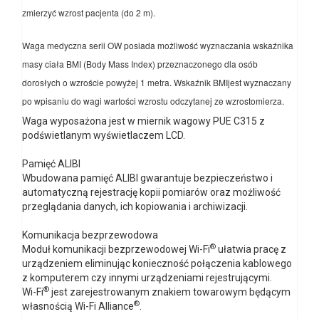
zmierzyć wzrost pacjenta (do 2 m).
Waga medyczna serii OW posiada możliwość wyznaczania wskaźnika
masy ciała BMI (Body Mass Index) przeznaczonego dla osób
dorosłych o wzroście powyżej 1 metra. Wskaźnik BMIjest wyznaczany
po wpisaniu do wagi wartości wzrostu odczytanej ze wzrostomierza.
Waga wyposażona jest w miernik wagowy PUE C315 z
podświetlanym wyświetlaczem LCD.
Pamięć ALIBI
Wbudowana pamięć ALIBI gwarantuje bezpieczeństwo i
automatyczną rejestrację kopii pomiarów oraz możliwość
przeglądania danych, ich kopiowania i archiwizacji.
Komunikacja bezprzewodowa
®
Moduł komunikacji bezprzewodowej Wi-Fi
ułatwia pracę z
urządzeniem eliminując konieczność połączenia kablowego
z komputerem czy innymi urządzeniami rejestrującymi.
®
Wi-Fi
jest zarejestrowanym znakiem towarowym będącym
®
własnością Wi-Fi Alliance
.