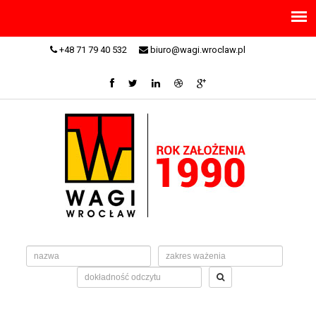
+48 71 79 40 532
biuro@wagi.wroclaw.pl