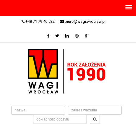
+48 71 79 40 532
biuro@wagi.wroclaw.pl