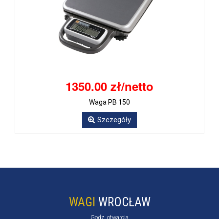
1350.00 zł/netto
Waga PB 150
Szczegóły
WAGI
WROCŁAW
Godz. otwarcia