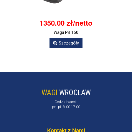
1350.00 zł/netto
Waga PB 150
Szczegóły
WAGI
WROCŁAW
Godz. otwarcia
pn.-pt. 8:00-17:00
Kontakt z Nami