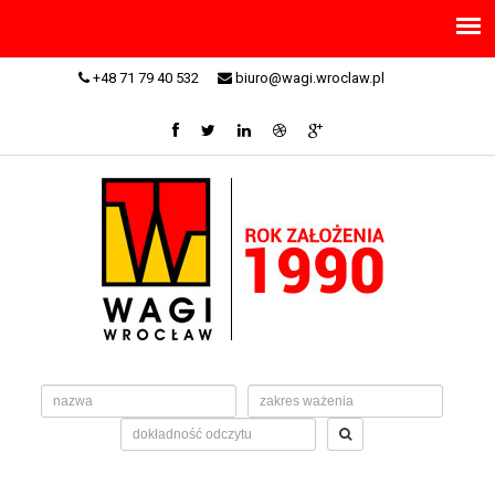
+48 71 79 40 532
biuro@wagi.wroclaw.pl