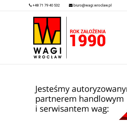
+48 71 79 40 532
biuro@wagi.wroclaw.pl