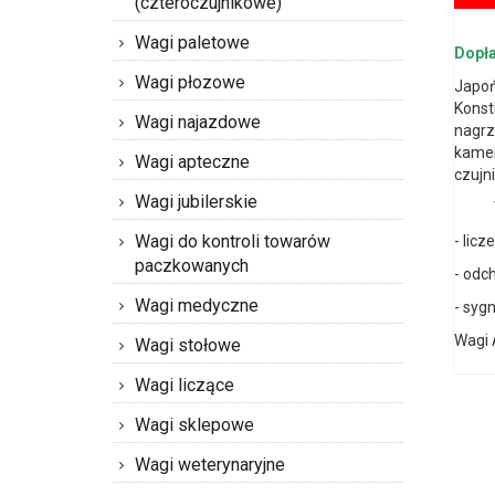
(czteroczujnikowe)
Wagi paletowe
Dopła
Wagi płozowe
Japoń
Konst
Wagi najazdowe
nagrz
kamer
Wagi apteczne
czujn
Wagi jubilerskie
Wagi
Wagi do kontroli towarów
- licz
paczkowanych
- odc
Wagi medyczne
- syg
Wagi 
Wagi stołowe
Wagi liczące
Wagi sklepowe
Wagi weterynaryjne