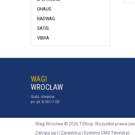
OHAUS
RADWAG
SATIS
VIBRA
WAGI
WROCŁAW
Godz. otwarcia
pn.-pt. 8:00-17:00
Wagi Wrocław © 2026 TiShop. Wszystkie prawa zas
Zaloguj się
| |
Zarejestruj
|
Systemy CMS Telvinet.pl