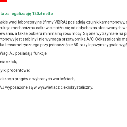
ta za legalizację 120zł netto
skie wagi laboratoryjne (firmy VIBRA) posiadają czujnik kamertonowy, d
rukcja mechanizmu całkowicie różni się od dotychczas stosowanych w 
ewania, a także pobiera minimalną ilość mocy. Są one wytrzymałe na p
tonowy jest stabilny i nie wymaga przetwornika A/C. Odkształcenie mat
ika tensometrycznego przy jednocześnie 50-razy lepszym sygnale wyj
 AJ posiadają funkcje:
enia sztuk;
hyłki procentowe;
nalizacja progów o wybranych wartościach;
AJ wyposażone są w wyświetlacz ciekłokrystaliczny.