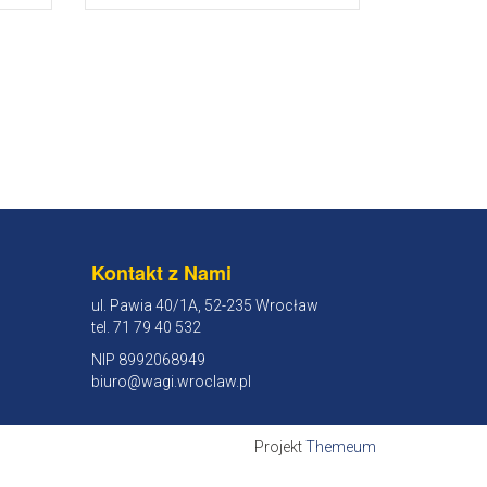
Kontakt z Nami
ul. Pawia 40/1A, 52-235 Wrocław
tel. 71 79 40 532
NIP 8992068949
biuro@wagi.wroclaw.pl
Projekt
Themeum