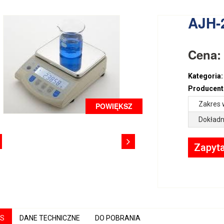
AJH-
Cena
Kategoria:
Producent
Zakres 
POWIĘKSZ
Dokładn
Zapyta
IS
DANE TECHNICZNE
DO POBRANIA