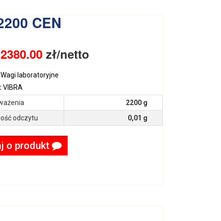
2200 CEN
:
2380.00
zł/netto
Wagi laboratoryjne
:
VIBRA
ważenia
2200 g
ość odczytu
0,01 g
j o produkt