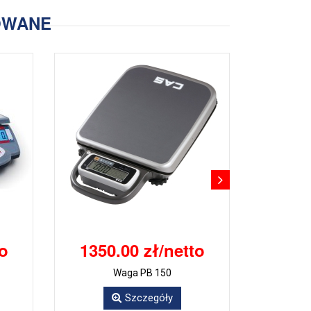
OWANE
to
1350.00 zł/netto
Waga PB 150
Szczegóły