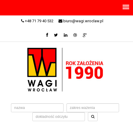
+48 71 79 40 532
biuro@wagi.wroclaw.pl