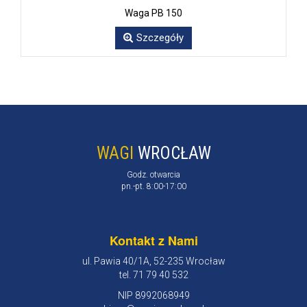
Waga PB 150
Szczegóły
WAGI
WROCŁAW
Godz. otwarcia
pn.-pt. 8:00-17:00
Kontakt z Nami
ul. Pawia 40/1A, 52-235 Wrocław
tel. 71 79 40 532
NIP 8992068949